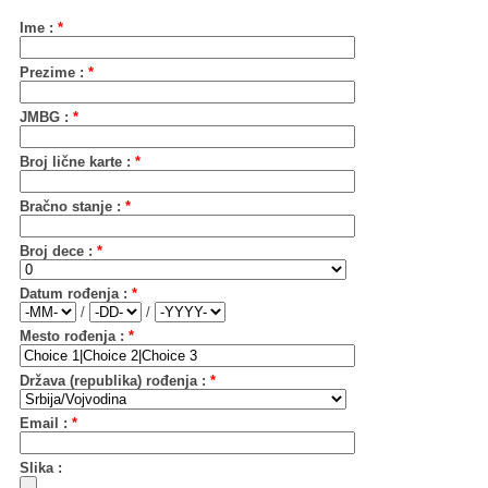
Ime :
*
Prezime :
*
JMBG :
*
Broj lične karte :
*
Bračno stanje :
*
Broj dece :
*
Datum rođenja :
*
/
/
Mesto rođenja :
*
Država (republika) rođenja :
*
Email :
*
Slika :