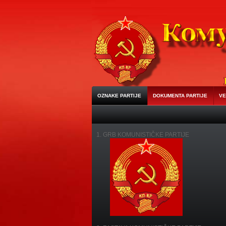
OZNAKE PARTIJE
DOKUMENTA PARTIJE
VE
1. GRB KOMUNISTIČKE PARTIJE
KODEKS ALIMENTARIJUS
�
informativni Razgovor - N
Бубреге продаје још 10 људи
�
Уви­дом у ру­бри­ке ог
Народ је дотакао дно
�
У чи­ње­ни­ци да се све ви­ше 
Повећан број Београђана који се хране у народним к
Касарна „Грошница” уместо Корман поља
�
Догово
Razotkrivanje tajne šta jedemo...
�
Alex Jones razotkr
Vlada nesposobna da izgradi koridor 10
�
Od početka 
Jedite samo zdravo đubre!
�
Država projektom ponizil