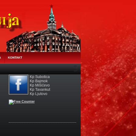
A
KONTAKT
☭ Vizuelni identitet i himna Partije
Kp Subotica
Kp Bajmok
Kp Mišićevo
Kp Tavankut
Kp Ljutovo