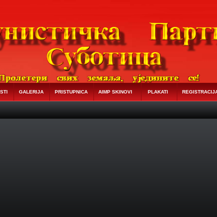
STI
GALERIJA
PRISTUPNICA
AIMP SKINOVI
PLAKATI
REGISTRACIJ
ikola Aleksic Direktor...
ла­си, у Ср­би­ји је у овом ...
др­жа­вља­на Ср­би­ј...
...
�
БЕОГРАД –У престоничким народним кухињама свак...
р два министра: одбране Шутановца и екон...
iva tajne hrane...
mandata ove vlade završena je izgradnja...
a rome Subota - 29.01.2...