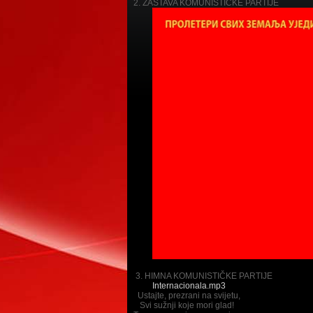
2. ZASTAVA KOMUNISTIČKE PARTIJE
3. HIMNA KOMUNISTIČKE PARTIJE
Internacionala.mp3
Ustajte, prezrani na svijetu,
Svi sužnji koje mori glad!